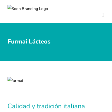
Skip
to
content
Furmai Lácteos
View
Larger
Image
Calidad y tradición italiana