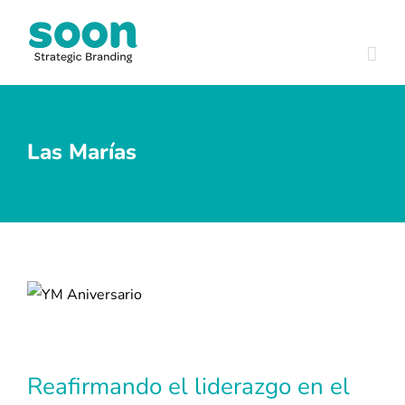
Skip
to
content
Las Marías
View
Larger
Image
Reafirmando el liderazgo en el