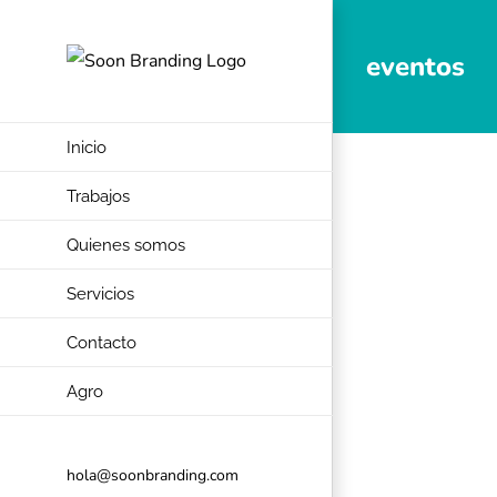
Skip
to
eventos
content
Inicio
Trabajos
Quienes somos
Servicios
Contacto
Agro
hola@soonbranding.com