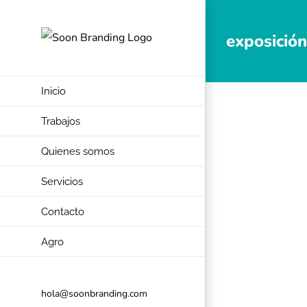
Skip
to
exposición
content
Inicio
Trabajos
Quienes somos
Servicios
Contacto
Agro
hola@soonbranding.com